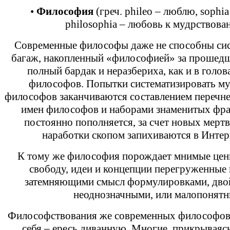
•
Философия
(греч. phileo – люблю, sophia
philosophia – любовь к мудрствова
Современные философы даже не способны сис
багаж, накопленный «философией» за прошедши
полный бардак и неразбериха, как и в голо
философов. Попытки систематизировать м
философов заканчиваются составлением перечне
имен философов и наборами знаменитых фраз
постоянно пополняется, за счет новых мертв
наработки скопом запихиваются в Интерн
К тому же философия порождает мнимые цен
свободу, идеи и концепции перегруженные
затемняющими смысл формулировками, дво
неоднозначными, или малопонятн
Философствования же современных философов 
себя – ересь диванную. Многие, прикрываяс