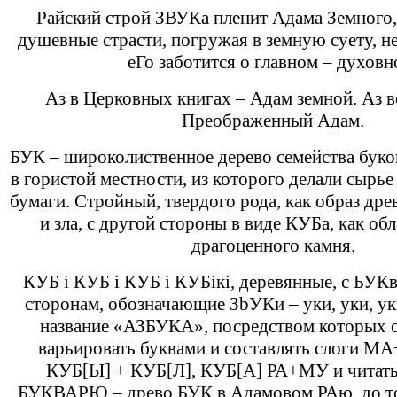
Райский строй ЗВУКа пленит Адама Земного,
душевные страсти, погружая в земную суету, 
еГо заботится о главном – духовн
Аз в Церковных книгах – Адам земной. Аз в
Преображенный Адам.
БУК – широколиственное дерево семейства буко
в гористой местности, из которого делали сырье
бумаги. Стройный, твердого рода, как образ дре
и зла, с другой стороны в виде КУБа, как о
драгоценного камня.
КУБ i КУБ i КУБ i КУБiкi, деревянные, с БУКв
сторонам, обозначающие ЗbУКи – уки, уки, ук
название «АЗБУКА», посредством которых 
варьировать буквами и составлять слоги 
КУБ[Ы] + КУБ[Л], КУБ[А] РА+МУ и читать 
БУКВАРЮ – древо БУК в Адамовом РАю, до тог