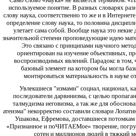
Само слово «наука» не является термином. «
используемое понятие. В разных словарях раз
слову наука, соответственно то же и в Интернете
определение слову наука, то половина дисципли
улетает сама собой. Вообще наука это некие
значительной степени проповедующие идею мате
Это связано с принципами научного мето
ориентирован на изучение объективных, п
воспроизводимых явлений. Парадокс в том, 
базовый элемент на котором бы могла баз
монтироваться материальность в науке от
Увлекшиеся "измами" социал, национал, кап
последователи дарвинизма, с целью пропага
талмудизма иеговизма, а так же для обоснов
атеизма" некорректно составили словари Лопатин
Ушакова, Ефремова, доставшиеся потомкам 
«Признанное и поЧИТАЕМое» творение, погру
сотен и миллионов людей в тяжкий м