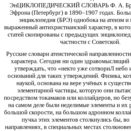
ЭнЦИКЛОПЕДИЧЕСКИЙ СЛОВАРЬ Ф. А. Брок
Эфрона (Петербург) в 1890–1907 годах. Боль
энциклопедия (БРЭ) однобока на атеизм и 
выраженный антихристианский характер, в кот
статей скопированы с предыдущих энциклопеди
частности с Советской.
Русские словари атеистической направленност
характера. Сегодня ни один здравомыслящий 
утверждать, что «некто уже сотвориЛ небо 
оснований для таких утверждений. Физика, к
наукой, основана на вере учёных в существ
элементарной частицы, которую они пытаю
посредством токамаков или коллайдеров, но бе
на самом деле были неделимые элементы и их 
большой скорости, на большом адронном коллай
пучка этих элементов столкнулись бы, во
направлениях, в специальных местах столкновен