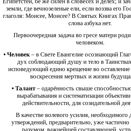
Египетстей, бе же силен в словесех и делех; и за
земли, где вечнозеленые ели, если воззва его Г
глаголя: Моисее, Моисее? В Святых Книгах Пра
слова азбука нет.
Первоочередная задача во гресе матери роди
человеком.
• Человек
– в Свете Евангелие осознающий Глаг
дух соблюдающий душу и тело в Таинства
исповедующий едино крещение во оставление
воскресения мертвых и жизни будущаг
• Талант
– одарённость свыше способностью
вырабатывания и систематизации объектив
действительности, для созидательной дея
В качестве волевого усилия, необходимого 
утверждений, предварительно, уже частично
разумом, важнейшей составляющей, уст