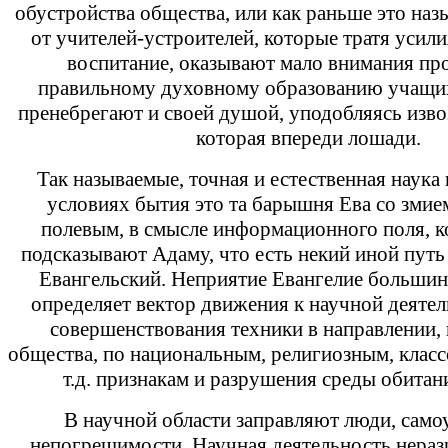
обустройства общества, или как раньше это наз
от учителей-устроителей, которые тратя усили
воспитание, оказывают мало внимания п
правильному духовному образованию учащих
пренебрегают и своей душой, уподобляясь извоз
которая впереди лошади.
Так называемые, точная и естественная наука
условиях бытия это та барышня Ева со змие
полевым, в смысле информационного поля, к
подсказывают Адаму, что есть некий иной путь 
Евангельский. Неприятие Евангелие большин
определяет вектор движения к научной деяте
совершенствования техники в направлении,
общества, по национальным, религиозным, клас
т.д. признакам и разрушения среды обитан
В научной области заправляют люди, само
непогрешимости. Научная деятельность нераз