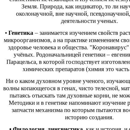
Земля. Природа, как индикатор, то ли нау
околонаучной, вне научной, псевдонаучной
деятельности ученых.
•
Генетика
– занимается изучением свойств рас
микроорганизмов, а на практике изменением свой
здоровье человека и общества. "Коронавирус"
учёных. Родоначальницей генетики – евгени
Парацельса, в которой господствует изготовле
химических препаратов (химия это часть
Ни о каком духовном уровне ученого, изучающ
волны копающегося в генах, чисто телесной, ма
пытаясь отыскать там духовные корни, не мож
Методики и в генетике напоминают изучение 
запчасти механизма по которым пытаются во
историю создания.
• Филология, лингвистика
, как и история, 