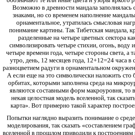
обозначают те или иные цвета и узоры яркого 
Возможно в древности мандала заполнялась 
знаками, но со временем наполнение мандал
орнаментальное, утратилась смысловая нагр
понимание картины. Так Тибетская мандала, кр
разделенные на четыре цветных сектора ка
символизировать четыре стихии, огонь, воду 
четыре времени года, четыре стороны света, а т
утро, день, 12 месяцев года, 12+12=24 часа в с
разноцветием радуги в орнаментальном окружен
А если еще на это символически наложить сто
орбитах, которыми заполнена среда на микроу
являются составными форм макроуровня, то 
некая целостная модель вселенной, так сказа
карта». Вот примерно такой характер построе
Попытки наглядно выразить понимание о среде
моделирования, так сказать «составлением гра
вселенной в прошлом приводили к построениям 