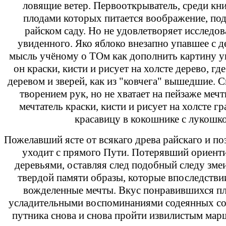
ловящие ветер. Первооткрыватель, среди кни
плодами которых питается воображение, по
райском саду. Но не удовлетворяет исследов
увиденного. Яко яблоко внезапно упавшее с д
мысль учёному о ТОм как дополнить картину у
он краски, кисти и рисует на холсте дерево, где
деревом и зверей, как из "ковчега" вышедшие. 
творением рук, но не хватает на пейзаже мечт
мечтатель краски, кисти и рисует на холсте гр
красавицу в кокошнике с лукошк
Пожелавший ясте от всякаго древа райскаго и по
уходит с прямого Пути. Потерявший ориент
деревьями, оставляя след подобный следу змеи,
твердой памяти образы, которые впоследств
вожделенные мечты. Вкус понравившихся пл
усладительными воспоминаниями содеянных со
путника снова и снова пройти извилистым мар