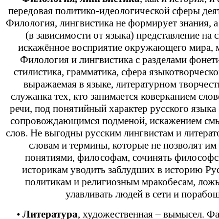
передовая политико-идеологической сферы дея
Филология, лингвистика не формирует знания, 
(в зависимости от языка) представление на 
искажённое восприятие окружающего мира, 
Филология и лингвистика с разделами фонети
стилистика, грамматика, сфера языкотворческо
выражаемая в языке, литературном творчеств
служанка тех, кто занимается коверканием сло
речи, под понятийный характер русского языка 
сопровождающимся подменой, искажением смы
слов. Не выгодны русским лингвистам и литера
словам и термины, которые не позволят им
понятиями, философам, сочинять философск
историкам уводить заблудших в историю Рус
политикам и религиозным мракобесам, лож
улавливать людей в сети и порабощ
•
Литература
, художественная – вымысел. Фа