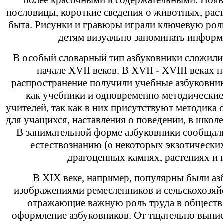
более красочными и содержательными. Появ
пословицы, короткие сведения о животных, рас
быта. Рисунки и гравюры играли ключевую рол
детям визуально запоминать инфор
В особый словарный тип азбуковники сложилис
начале XVII веков. В XVII - XVIII веках
распространение получили учебные азбуковни
как учебники и одновременно методические
учителей, так как в них присутствуют методика 
для учащихся, наставления о поведении, в школе,
В занимательной форме азбуковники сообщали
естествознанию (о некоторых экзотически
драгоценных камнях, растениях и п
В XIX веке, например, популярны были аз
изображениями ремесленников и сельскохозяй
отражающие важную роль труда в обществ
оформление азбуковников. От тщательно вып