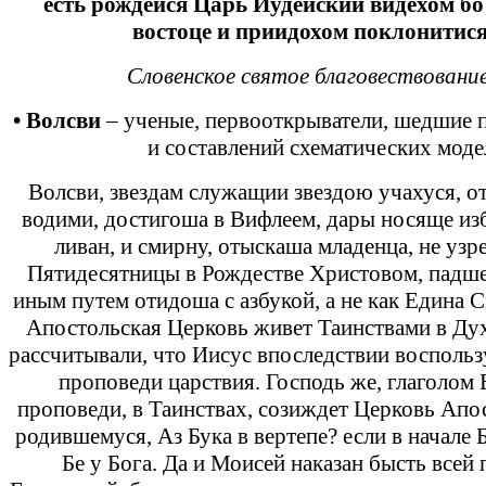
есть рождейся Царь Иудейский видехом бо 
востоце и приидохом поклонитис
Словенское святое благовествовани
• Волсви
– ученые, первооткрыватели, шедшие 
и составлений схематических моде
Волсви, звездам служащии звездою учахуся, от
водими, достигоша в Вифлеем, дары носяще изб
ливан, и смирну, отыскаша младенца, не уз
Пятидесятницы в Рождестве Христовом, падш
иным путем отидоша с азбукой, а не как Едина 
Апостольская Церковь живет Таинствами в Дух
рассчитывали, что Иисус впоследствии воспользу
проповеди царствия. Господь же, глаголом 
проповеди, в Таинствах, созиждет Церковь Апо
родившемуся, Аз Бука в вертепе? если в начале 
Бе у Бога. Да и Моисей наказан бысть всей