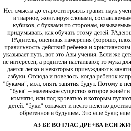
Нет смысла до старости грызть гранит наук учё
в тварное, жонглируя словами, составляемым
кубиков, с буквами по сторонам, называемым
придумывать, как обучать этому детей. РАдеющ
РАдитель, оценивая намерения (хорошо, плох
правильность действий ребенка и христиански
указывает путь, вот это Азы учения. Если же де
не интересен, а родители настаивают, то мука дл
дается легко и некоторых принуждают к занят
азбуки. Отсюда и повелось, когда ребенок кап
"буками", мол, опять занятия будут. Потому в н
"бука" – маленькое существо которое живёт в
комнаты, или под кроватью и которым пуга
детей. "буки" означает и нечто нелегко дости
обретенное в будущем. Это еще буки; еще 
АЗ БЕ ВО ГЛАС ДРЕ+ВА ЕСИ ЖИ+