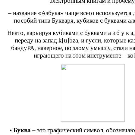
электронным книгам и прочему
– название «Азбука» чаще всего используется 
пособий типа Букваря, кубиков с буквами ал
Некто, варьируя кубиками с буквами а з б у к а,
переду на запад k[u]bza, и гусли, которые к
бандуРА, наверное, по злому умыслу, стали на
играющего на этом инструменте – ко
•
Буква
– это графический символ, обознача