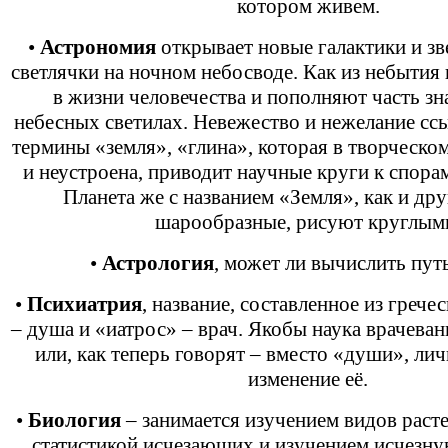
котором живем.
•
Астрономия
открывает новые галактики и зв
светлячки на ночном небосводе. Как из небытия
в жизни человечества и пополняют часть зн
небесных светилах. Невежество и нежелание сс
термины «земля», «глина», которая в творческо
и неустроена, приводит научные круги к спора
Планета же с названием «Земля», как и др
шарообразные, рисуют круглым
•
Астрология
, может ли вычислить пут
•
Психиатрия
, название, составленное из грече
– душа и «иатрос» – врач. Якобы наука врачева
или, как теперь говорят – вместо «души», лич
изменение её.
•
Биология
– занимается изучением видов раст
статистикой исчезающих и изучением исчезну