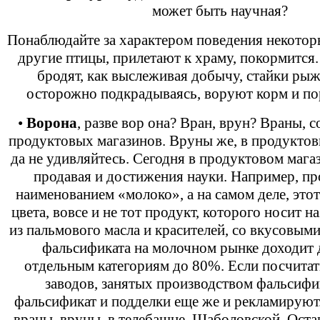
может быть научная?
Понаблюдайте за характером поведения некотор
другие птицы, прилетают к храму, покормится
бродят, как выслеживая добычу, стайки ры
осторожно подкрадываясь, воруют корм и по
•
Ворона
, разве вор она? Вран, врун? Враны, 
продуктовых магазинов. Вруны же, в продуктов
да не удивляйтесь. Сегодня в продуктовом мага
продавая и достижения науки. Например, пр
наименованием «молоко», а на самом деле, этот
цвета, вовсе и не тот продукт, которого носит н
из пальмового масла и красителей, со вкусовым
фальсификата на молочном рынке доходит 
отдельным категориям до 80%. Если посчитать
заводов, занятых производством фальсифик
фальсификат и подделки еще же и рекламируют.
враны, вруны, в телебашне, Шаболовской, Оста