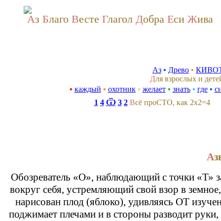
А
з
Б
лаго
В
есте
Г
лагол
Д
обра
Е
си
Ж
ива
Аз
▪
Древо
▪
КИВО
Д
ля взрослых и дет
▪
каждый
▪
охотник
▪
желает
▪
знать
▪
где
▪
с
1
4
Ѿ
3
2
В
сё проСТО, как 2x2=4
А
з
Обозреватель «О», наблюдающий с точки «Т» 
вокруг себя, устремляющий свой взор в земное, 
нарисован плод (яблоко), удивляясь ОТ изуче
поджимает плечами и в стороны разводит руки, 