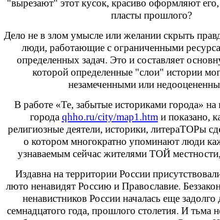
"вырезают" этот кусок, красиво оформляют его,
пласты прошлого?
Дело не в злом умысле или желании скрыть правд
люди, работающие с ограниченными ресурса
определенных задач. Это и составляет основн
которой определенные "слои" истории мог
незамеченными или недооцененны
В работе «Те, забытые историками города» на
города
qhho.ru/city/map1.htm
и показано, к
религиозные деятели, историки, литераТОРы сд
о котором многократно упоминают люди каж
узнаваемым сейчас жителями ТОЙ местности,
Издавна на территории России присутствовал
люто ненавидят Россию и Православие. Беззако
ненавистников России началась еще задолго
семнадцатого года, прошлого столетия. И тьма н