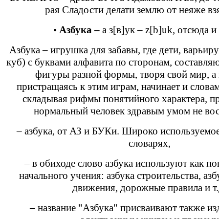
рая Сладости делати землю от неяже вз
•
Азбука –
а з[в]ук – z[b]uk, отсюда и
Азбука – игрушка для забавы, где дети, варьир
куб) с буквами алфавита по сторонам, составл
фигуры разной формы, творя свой мир, а 
пристращаясь к этим играм, начинает и слова
складывая рифмы понятийного характера, п
нормальный человек здравым умом не вос
– азбука, от АЗ и БУКи. Широко используемое
словарях,
– в обиходе слово азбука используют как по
начального учения: азбука строительства, аз
движения, дорожные правила и т.
– название "Азбука" присваивают также из