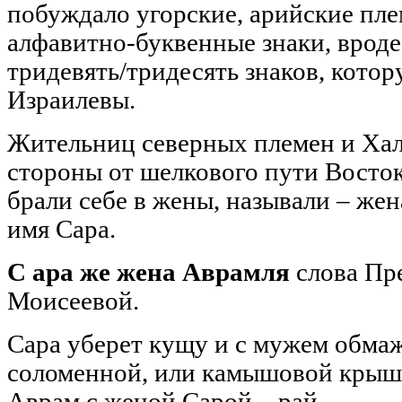
побуждало угорские, арийские пл
алфавитно-буквенные знаки, вроде
тридевять/тридесять знаков, кото
Израилевы.
Жительниц северных племен и Хал
стороны от шелкового пути Восток
брали себе в жены, называли – жен
имя Сара.
С ара же жена Аврамля
слова Пр
Моисеевой.
Сара уберет кущу и с мужем обмаж
соломенной, или камышовой крышей
Аврам с женой Сарой – рай.