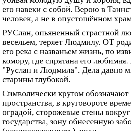
его навеки с собой. Верою в Таинс
человек, а не в опустошённом храм
РУСлан, опьяненный страстной л
весельем, теряет Людмилу. ОТ род
его река с названьем жизнь, по из
комору, где спрятана его любимая
"Руслан и Людмила". Дела давно 
старины глубокой.
Символически кругом обозначают 
пространства, в круговороте времен
оградой, сторожевые стены вокруг
государства, зону обнесенную заб
(неопределенность) люди.