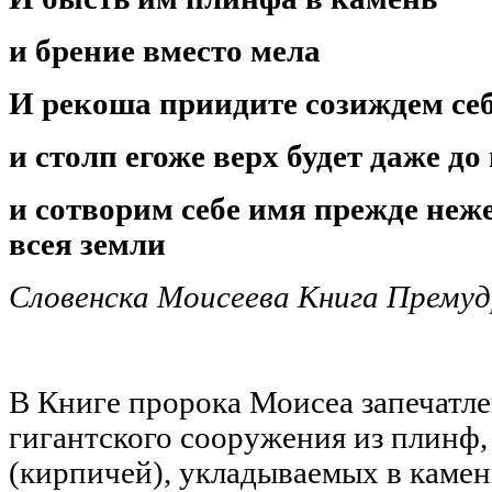
​и брение вместо мела
​И рекоша приидите созиждем себ
​и столп егоже верх будет даже до
​и сотворим себе имя прежде неж
всея земли
Словенска Моисеева Книга Прему
В Книге пророка Моисеа запечатле
гигантского сооружения из плинф
(кирпичей), укладываемых в камен