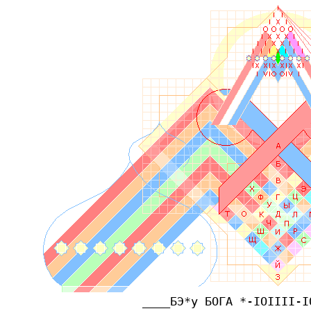
____БЭ*у БОГА *-IOIIII-I