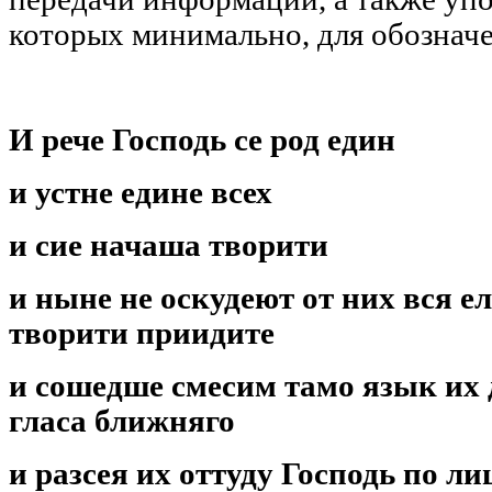
которых минимально, для обозначе
И рече Господь се род един
​и устне едине всех
​и сие начаша творити
​и ныне не оскудеют от них вся е
творити приидите
​и сошедше смесим тамо язык их
гласа ближняго
​и разсея их оттуду Господь по ли