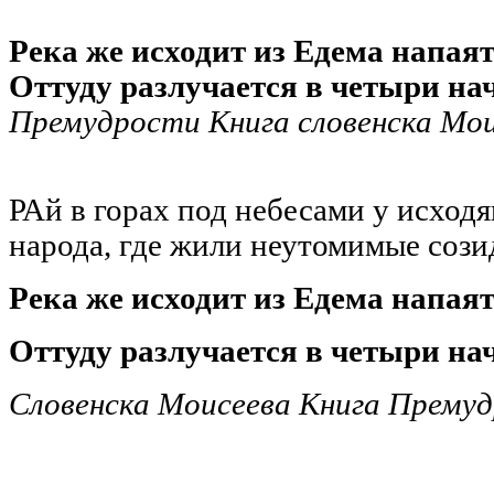
Река же исходит из Едема напая
Оттуду разлучается в четыри на
Премудрости Книга словенска Мо
РАй в горах под небесами у исход
народа, где жили неутомимые созид
Река же исходит из Едема напая
Оттуду разлучается в четыри на
Словенска Моисеева Книга Прему