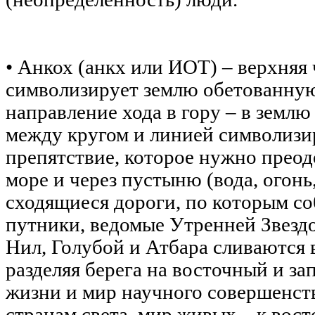
• Анкох (анкх или ИOT) – верхняя 
символизирует землю обетованную.
направление хода в гору – в землю
между кругом и линией символизи
препятствие, которое нужно прео
море и через пустыню (вода, огонь
сходящиеся дороги, по которым с
путники, ведомые Утренней Звездо
Нил, Голубой и Атбара сливаются в
разделяя берега на восточный и з
жизни и мир научного совершенст
странам света, мир живых – к вост