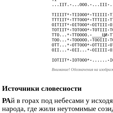
...IIT.-...OOO.-...III-.
TIIIIT*-TIIOOO*-TIIIII-T
TTTIIT*-TTTOOO*-TTTIII-T
OITIIT*-OITOOO*-OITIII-O
TOTIIT*-TOTOOO*-TOTIII-T
TTO...*-TTOOOO.-____ЦИ-T
TOO...*-TOOOOO.-TOOIII-T
OTT...*-OTTOOO*-OTTIII-O
OII...*-OII...*-OIIIII-O
IOTIIT*-IOTOOO*-......-I
Внимание! Обозначения на изобра
Источники словесности
РА
й в горах под небесами у исход
народа, где жили неутомимые созид