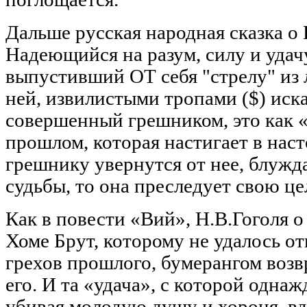
Дальше русская народная сказка о
Надеющийся на разум, силу и удач
выпустивший ОТ себя "стрелу" из л
ней, извилистыми тропами ($) искат
совершенный грешником, это как 
прошлом, которая настигает в наст
грешнику увернутся от нее, блуж
судьбы, то она преследует свою це
Как в повести «Вий», Н.В.Гоголя 
Хоме Брут, которому не удалось о
грехов прошлого, бумерангом воз
его. И та «удача», с которой одна
убивая молодую душу и хороня, вд