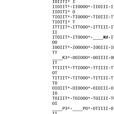
IOIITI* I
IIOIIT*-IIOOOO*-IIOIII-I
IIOITI* O
TIOIIT*-TIOOOO*-TIOIII-T
TIOITI* T
ITTIIT*-ITTOOO*-ITTIII-I
II
ITOIIT*-ITOOOO*-____ЖИ-I
OO
IOOIIT*-IOOOOO*-IOOIII-I
TT
____КЭ*-OOIOOO*-OOIIII-O
IT
TTIIIT*-TTIOOO*-TTIIII-T
OT
TITIIT*-TITOOO*-TITIII-T
TO
OIOIIT*-OIOOOO*-OIOIII-O
IO
TOIIIT*-TOIOOO*-TOIIII-T
OI
____РЭ*-____РО*-OTIIII-O
TI