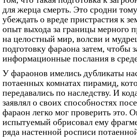
для жерца смерть. Это сродни том
убеждать о вреде пристрастия к зе
опыт выхода за границы мерного п
на целостный мир, волсви и мудре
подготовку фараона затем, чтобы з
информационные послания в среде 
У фараонов имелись дубликаты на
потаенных комнатах пирамид, кото
передавались по наследству. И код
заявлял о своих способностях пос
фараон легко мог проверить это. О
испытуемый обрисовал ему фрагмен
ряда настенной росписи потаенно