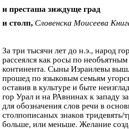
​и престаша зиждуще град
и столп,
Словенска Моисеева Кни
За три тысячи лет до н.э., народ г
рассеялся как росы по необъятным
континента. Сыны Израилевы вышл
прошед по языковым семьям угорс
оставив в культуре и быте неизгла
гор Урал и на РАвнинах к западу з
для обозначения слов речи в осно
столпописаных знаков тридевять/т
больше, или меньше. Желание созд