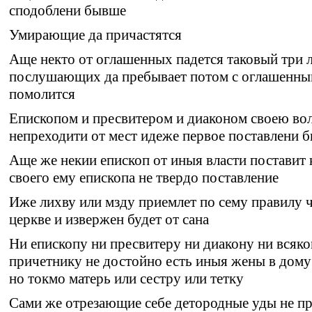
сподоблени бывше
Умирающие да причастятся
Аще некто от оглашенных падется таковый три л
послушающих да пребывает потом с оглашенны
помолится
Епископом и пресвитером и диаконом своею во
непреходити от мест идеже первое поставлени 
Аще же некии епископ от иныя власти поставит 
своего ему епископа не твердо поставление
Иже лихву или мзду приемлет по сему правилу 
церкве и извержен будет от сана
Ни епископу ни пресвитеру ни диакону ни всяк
причетнику не достойно есть иныя жены в дому
но токмо матерь или сестру или тетку
Сами же отрезающие себе детородные уды не п