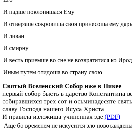
И падше поклонишася Ему
И отверзше сокровища своя принесоша ему дары
И ливан
И смирну
И весть приемше во сне не возвратитися ко Иро
Иным путем отидоша во страну свою
Святый Вселенский Собор иже в Никее
первый собор бысть в царство Константина в
собиравшихся трех сот и осьминадесяте свят
славу Господа нашего Исуса Христа
И правила изложиша учиненная зде
(PDF)
Аще бо временем не искусится зло новосажден