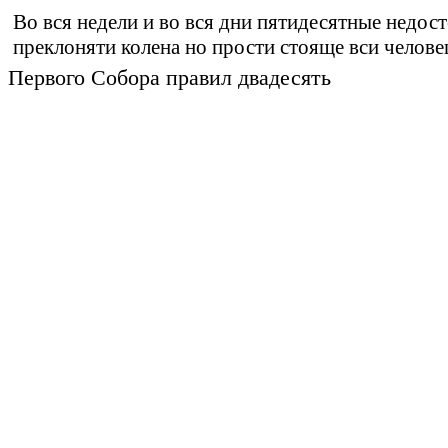
Во вся недели и во вся дни пятидесятные недос
преклоняти колена но прости стояще вси челове
Первого Собора правил двадесять