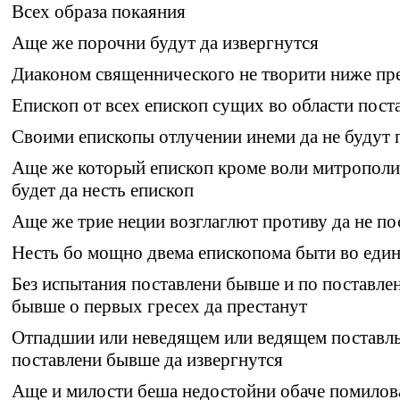
Всех образа покаяния
Аще же порочни будут да извергнутся
Диаконом священнического не творити ниже пр
Епископ от всех епископ сущих во области пост
Своими епископы отлучении инеми да не будут 
Аще же который епископ кроме воли митрополи
будет да несть епископ
Аще же трие неции возглаглют противу да не п
Несть бо мощно двема епископома быти во един
Без испытания поставлени бывше и по поставле
бывше о первых гресех да престанут
Отпадшии или неведящем или ведящем поставл
поставлени бывше да извергнутся
Аще и милости беша недостойни обаче помилов