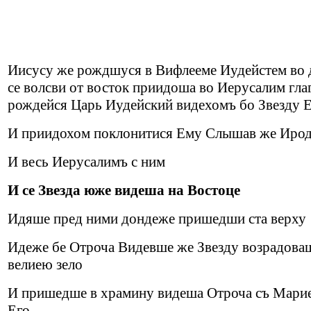
Иисусу же рождшуся в Вифлееме Иудейстем во 
се волсви от восток приидоша во Иерусалим гла
рождейся Царь Иудейский видехомъ бо Звезду Е
И приидохом поклонитися Ему Слышав же Ирод
И весь Иерусалимъ с ним
И се Звезда юже видеша на Востоце
Идяше пред ними дондеже пришедши ста верху
Идеже бе Отроча Видевше же Звезду возрадова
велиею зело
И пришедше в храмину видеша Отроча съ Мар
Его