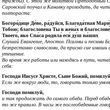
трижды). С этой же молитвой Преподобный 
Саровский поучал и Канавку проходить, да чи
полтораста:
Богоро́дице Де́во, ра́дуйся, Благода́тная Мари́е
Тобо́ю; благослове́на Ты в жена́х и благослове
Твоего́, яко Спа́са родила́ еси́ ду́ш на́ших
Слушай Евангелие, Апостол. Псалмы и песнми Б
безпрестанно славослови, да присно сие имаши с
утешение.
Во время же работы или находясь в пути, чита
себя:
Господи Иисусе Христе, Сыне Божий, помилу
Если же вокруг люди, то, говорить только умом
Господи помилуй,
и так продолжать до самого обеда. Перед обе
то же правило. В часы же послеобеденные гов