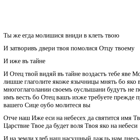
Ты же егда молишися вниди в клеть твою
И затворивъ двери твоя помолися Отцу твоему
И иже въ тайне
И Отец твой видяй въ тайне воздастъ тебе яве М
лишше глаголите якоже язычницы мнять бо яко 
многоглаголании своемъ оуслышани будутъ не п
имъ весть бо Отец вашъ ихже требуете прежде 
вашего Сице оубо молитеся вы
Отче наш Иже еси на небесех да святится имя Тв
Царствие Твое да будет воля Твоя яко на небеси
И на земли хлеб наш насущный даждь нам днесь