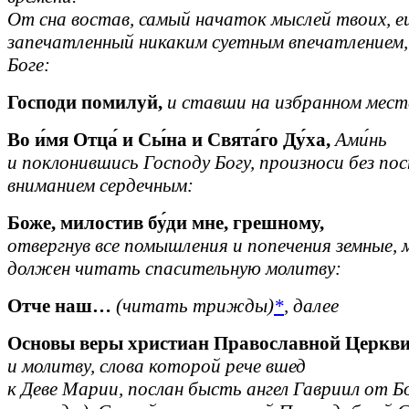
От сна востав, самый начаток мыслей твоих, е
запечатленный никаким суетным впечатлением,
Боге:
Господи помилуй,
и ставши на избранном мест
Во и́мя Отца́ и Сы́на и Свята́го Ду́ха,
Ами́нь
и поклонившись Господу Богу, произноси без по
вниманием сердечным:
Боже, милостив бу́ди мне, грешному,
отвергнув все помышления и попечения земные,
должен читать спасительную молитву:
Отче наш…
(читать трижды)
*
, далее
Основы веры христиан Православной Церкв
и молитву, слова которой рече вшед
к Деве Марии, послан бысть ангел Гавриил от 